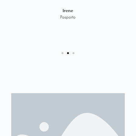
cu
M
Irene
Posparto