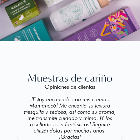
Muestras de cariño
Opiniones de clientas
se
¡Estoy encantada con mis cremas
 si
Mamanecó! Me encanta su textura
e
. Y
fresquita y sedosa, así como su aroma,
me transmite cuidado y mimo. ¡Y los
uper
resultados son fantásticos! Seguiré
m
rme
utilizándolas por muchos años.
em
 la
¡Gracias!