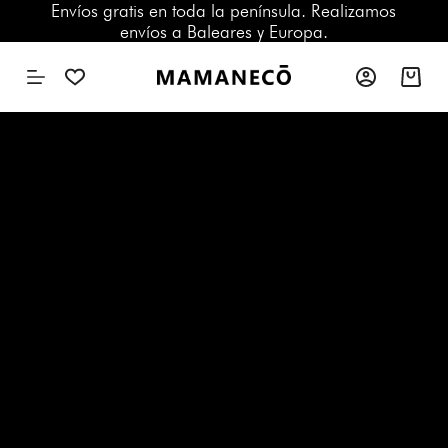
Envíos gratis en toda la península. Realizamos
S
envíos a Baleares y Europa.
a
l
t
a
r
a
l
c
o
n
t
e
n
i
d
o