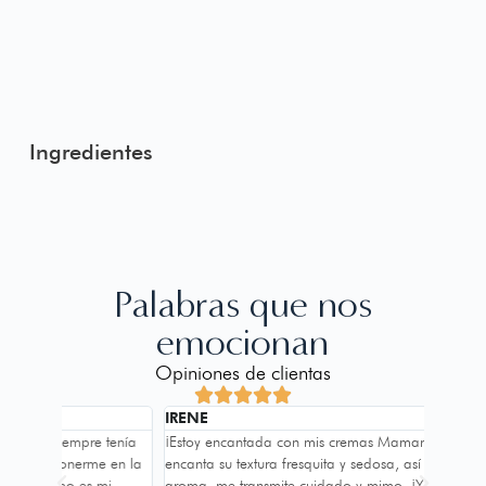
Ingredientes
Palabras que nos
emocionan
Opiniones de clientas





IRENE
PATRIC
 tenía
¡Estoy encantada con mis cremas Mamanecó! Me
Me habl
 en la
encanta su textura fresquita y sedosa, así como su
dudas de
mi
aroma, me transmite cuidado y mimo. ¡Y los resultados
¡madre 