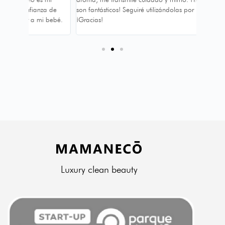
 de
son fantásticos! Seguiré utilizándolas por muchos años.
expecta
 bebé.
¡Gracias!
hacerme
Luxury clean beauty