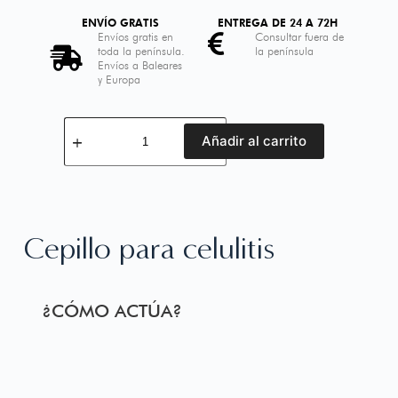
ENVÍO GRATIS
ENTREGA DE 24 A 72H
Envíos gratis en
Consultar fuera de
toda la península.
la península
Envíos a Baleares
y Europa
Añadir al carrito
Cepillo para celulitis
¿CÓMO ACTÚA?