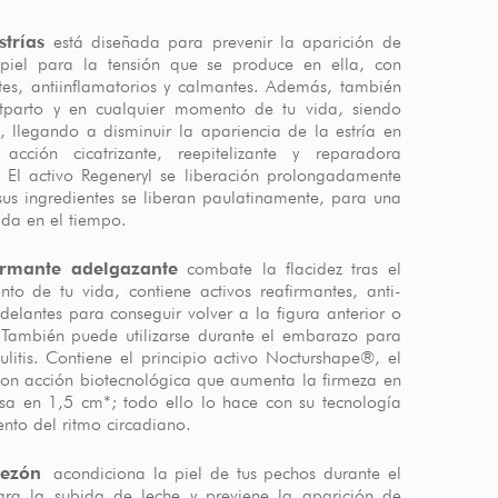
trías
está diseñada para prevenir la aparición de
 piel para la tensión que se produce en ella, con
ntes, antiinflamatorios y calmantes. Además, también
stparto y en cualquier momento de tu vida, siendo
, llegando a disminuir la apariencia de la estría en
ión cicatrizante, reepitelizante y reparadora
. El activo Regeneryl se liberación prolongadamente
 sus ingredientes se liberan paulatinamente, para una
da en el tiempo.
irmante adelgazante
combate la flacidez tras el
to de tu vida, contiene activos reafirmantes, anti-
odelantes para conseguir volver a la figura anterior o
 También puede utilizarse durante el embarazo para
ulitis. Contiene el principio activo Nocturshape®, el
con acción biotecnológica que aumenta la firmeza en
sa en 1,5 cm*; todo ello lo hace con su tecnología
to del ritmo circadiano.
pezón
acondiciona la piel de tus pechos durante el
ara la subida de leche y previene la aparición de