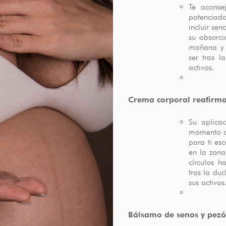
Te aconse
potenciad
incluir se
su absorci
mañana y o
ser tras 
activos.
Crema corporal reafirm
Su aplicac
momento d
para ti es
en la zon
círculos h
tras la du
sus activos
Bálsamo de senos y pez