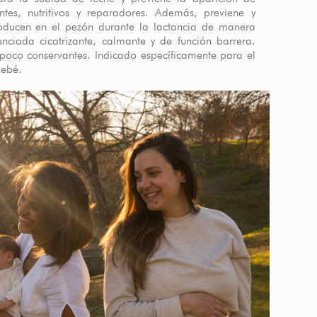
antes, nutritivos y reparadores. Además, previene y
producen en el pezón durante la lactancia de manera
nciada cicatrizante, calmante y de función barrera.
poco conservantes. Indicado específicamente para el
bebé.