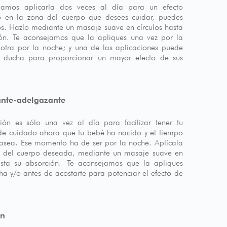
jamos aplicarla dos veces al día para un efecto
o en la zona del cuerpo que desees cuidar, puedes
nos. Hazlo mediante un masaje suave en círculos hasta
ón. Te aconsejamos que la apliques una vez por la
tra por la noche; y una de las aplicaciones puede
la ducha para proporcionar un mayor efecto de sus
ante-adelgazante
ión es sólo una vez al día para facilizar tener tu
e cuidado ahora que tu bebé ha nacido y el tiempo
casea. Ese momento ha de ser por la noche. Aplícala
a del cuerpo deseada, mediante un masaje suave en
asta su absorción. Te aconsejamos que la apliques
cha y/o antes de acostarte para potenciar el efecto de
.
ón