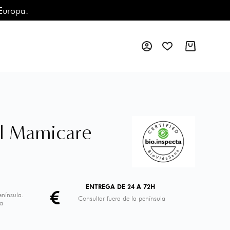
 Europa.
al Mamicare
ENTREGA DE 24 A 72H
enínsula.
Consultar fuera de la península
pa