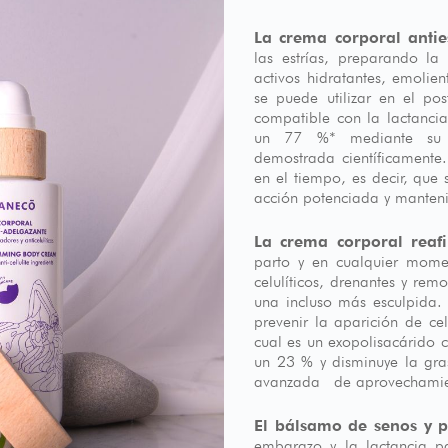
La crema corporal anties
las estrías, preparando la
activos hidratantes, emolie
se puede utilizar en el po
compatible con la lactancia
un 77 %* mediante su acc
demostrada científicamente
en el tiempo, es decir, que
acción potenciada y manteni
La crema corporal reaf
parto y en cualquier momen
celulíticos, drenantes y rem
una incluso más esculpida.
prevenir la aparición de cel
cual es un exopolisacárido 
un 23 % y disminuye la gra
avanzada de aprovechamien
El bálsamo de senos y 
embarazo y la lactancia p