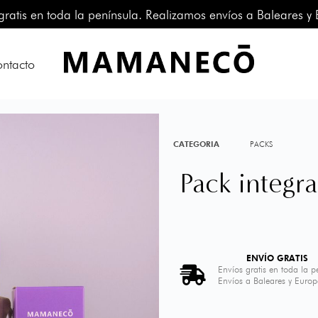
gratis en toda la península. Realizamos envíos a Baleares y
ntacto
CATEGORIA
PACKS
Pack integr
ENVÍO GRATIS
Envíos gratis en toda la p
Envíos a Baleares y Euro