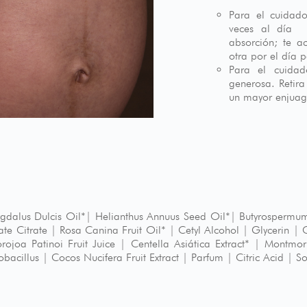
Para el cuidad
veces al día 
absorción; te a
otra por el día 
Para el cuida
generosa. Retira
un mayor enjuagu
gdalus Dulcis Oil*| Helianthus Annuus Seed Oil*| Butyrospermum
te Citrate | Rosa Canina Fruit Oil* | Cetyl Alcohol | Glycerin | C
rojoa Patinoi Fruit Juice | Centella Asiática Extract* | Montmor
tobacillus | Cocos Nucifera Fruit Extract | Parfum | Citric Acid |