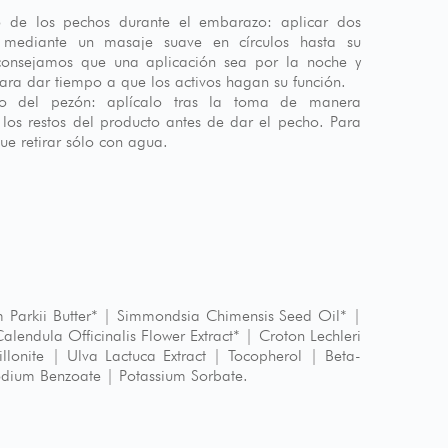
o de los pechos durante el embarazo: aplicar dos
mediante un masaje suave en círculos hasta su
consejamos que una aplicación sea por la noche y
para dar tiempo a que los activos hagan su función.
do del pezón: aplícalo tras la toma de manera
 los restos del producto antes de dar el pecho. Para
e retirar sólo con agua.
 Parkii Butter* | Simmondsia Chimensis Seed Oil* |
alendula Officinalis Flower Extract* | Croton Lechleri
illonite | Ulva Lactuca Extract | Tocopherol | Beta-
 Sodium Benzoate | Potassium Sorbate.